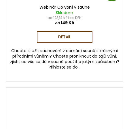
D
Webinář Co voní v sauně
A
Skladem
od 123,14 Kč bez DPH
R
149 Kč
od
M
DETAIL
A
Chcete si užít saunování v domácí sauně s krásnými
přírodními vůněmi? Chcete proniknout do tajů vůní,
zjistit co vše se dá v sauně použít a jakým způsobem?
Přihlaste se do...