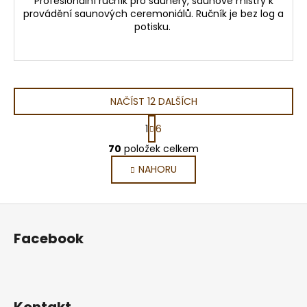
Profesionální ručník pro saunéry, saunové mistry k
provádění saunových ceremoniálů. Ručník je bez log a
potisku.
NAČÍST 12 DALŠÍCH
S
1
6
t
O
r
70
položek celkem
v
á
NAHORU
l
n
k
á
o
d
Z
v
a
á
á
c
Facebook
n
p
í
í
p
a
r
t
v
í