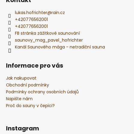
Kontakt
k
y
v
lukas.hofrichter
@
rain.cz
ý
+420776562001
p
+420776562001
i
FB stránka zážitkové saunování
s
saunovy_mag_pavel_hofrichter
u
Kanál Saunového mága - netradiční sauna
Informace pro vás
Jak nakupovat
Obchodní podmínky
Podmínky ochrany osobních údajů
Napište nám
Proč do sauny v čepici?
Instagram