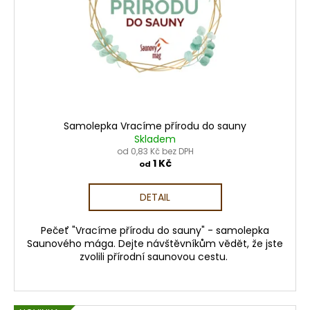
d
r
a
u
o
j
k
d
í
t
u
t
ů
k
?
t
ů
Samolepka Vracíme přírodu do sauny
Skladem
od 0,83 Kč bez DPH
HLEDAT
1 Kč
od
DETAIL
D
Pečeť "Vracíme přírodu do sauny" - samolepka
o
Saunového mága. Dejte návštěvníkům vědět, že jste
p
zvolili přírodní saunovou cestu.
o
r
u