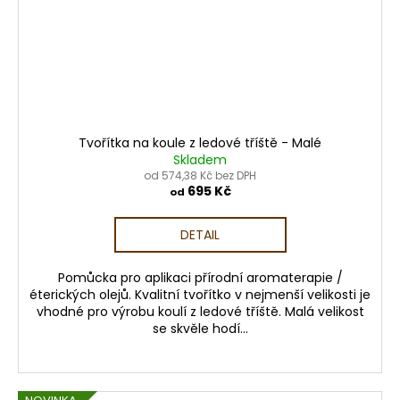
Tvořítka na koule z ledové tříště - Malé
Skladem
od 574,38 Kč bez DPH
695 Kč
od
DETAIL
Pomůcka pro aplikaci přírodní aromaterapie /
éterických olejů. Kvalitní tvořítko v nejmenší velikosti je
vhodné pro výrobu koulí z ledové tříště. Malá velikost
se skvěle hodí...