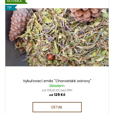
č
NOVINKA
u
TIP
j
e
m
e
SAUNOVÝ
KILT
-
INDIÁNSKÝ
VZOR
499
Kč
Vykuřovací směs "Chorvatské ostrovy"
Skladem
od 106,61 Kč bez DPH
129 Kč
od
DETAIL