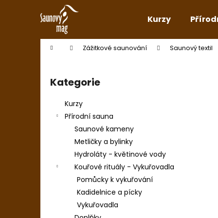
K
Přejít
na
o
Kurzy
Přírod
obsah
Zpět
Zpět
š
do
do
í
Domů
Zážitkové saunování
Saunový textil
k
obchodu
obchodu
P
o
Kategorie
Přeskočit
s
kategorie
t
Kurzy
r
Přírodní sauna
a
Saunové kameny
n
Metličky a bylinky
n
Hydroláty - květinové vody
í
Kouřové rituály - Vykuřovadla
p
Pomůcky k vykuřování
a
Kadidelnice a pícky
n
Vykuřovadla
e
Doplňky