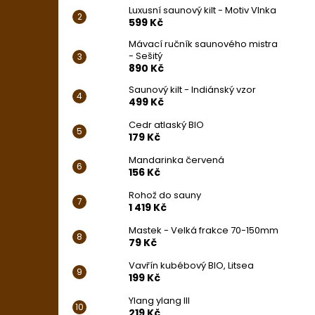
Luxusní saunový kilt - Motiv Vlnka
599 Kč
Mávací ručník saunového mistra
- Sešitý
890 Kč
Saunový kilt - Indiánský vzor
499 Kč
Cedr atlaský BIO
179 Kč
Mandarinka červená
156 Kč
Rohož do sauny
1 419 Kč
Mastek - Velká frakce 70-150mm
79 Kč
Vavřín kubébový BIO, Litsea
199 Kč
Ylang ylang III
219 Kč