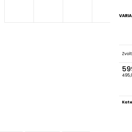
LUXUSNÍ SAUNOVÝ KILT - MOTIV VLNKA
MÁVACÍ RUČNÍK
SEŠITÝ
599 Kč
890 Kč
VARI
Zvol
59
495,
Měr
cena
Kate