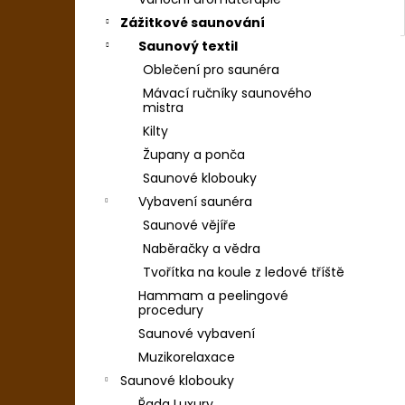
Zážitkové saunování
Saunový textil
Oblečení pro saunéra
Mávací ručníky saunového
mistra
Kilty
Župany a ponča
Saunové klobouky
Vybavení saunéra
Saunové vějíře
Naběračky a vědra
Tvořítka na koule z ledové tříště
Hammam a peelingové
procedury
Saunové vybavení
Muzikorelaxace
Saunové klobouky
Řada Luxury