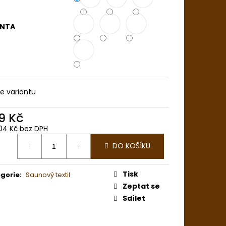
 SAUNOVÉHO MISTRA -
ANTA
te variantu
9 Kč
04 Kč bez DPH
ná
DO KOŠÍKU
:
Tisk
gorie
:
Saunový textil
Zeptat se
Sdílet