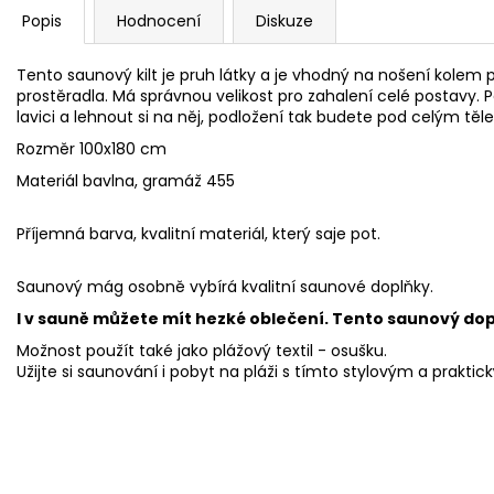
Popis
Hodnocení
Diskuze
Tento saunový kilt je pruh látky a je vhodný na nošení kolem
prostěradla. Má správnou velikost pro zahalení celé postavy. 
lavici a lehnout si na něj, podložení tak budete pod celým tě
Rozměr 100x180 cm
Materiál bavlna, gramáž 455
Příjemná barva, kvalitní materiál, který saje pot.
Saunový mág osobně vybírá kvalitní saunové doplňky.
I v sauně můžete mít hezké oblečení. Tento saunový do
Možnost použít také jako plážový textil - osušku.
Užijte si saunování i pobyt na pláži s tímto stylovým a prakt