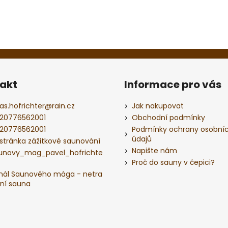
akt
Informace pro vás
as.hofrichter
@
rain.cz
Jak nakupovat
20776562001
Obchodní podmínky
20776562001
Podmínky ochrany osobní
údajů
 stránka zážitkové saunování
Napište nám
unovy_mag_pavel_hofrichte
Proč do sauny v čepici?
nál Saunového mága - netra
ční sauna