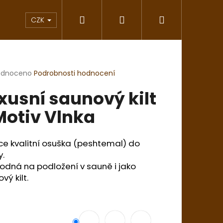
Hledat
Přihlášení
Nákupní
vání
Saunové klobouky
Inspirace Japon
CZK
košík
rné
odnoceno
Podrobnosti hodnocení
cení
xusní saunový kilt
ktu
Motiv Vlnka
ček.
e kvalitní osuška (peshtemal) do
y.
odná na podložení v sauně i jako
vý kilt.
Následující