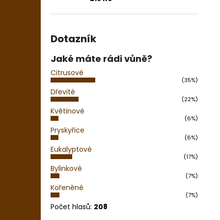
Dotazník
Jaké máte rádi vůně?
Citrusové
(35%)
Dřevité
(22%)
Květinové
(6%)
Pryskyřice
(6%)
Eukalyptové
(17%)
Bylinkové
(7%)
Kořeněné
(7%)
Počet hlasů:
208