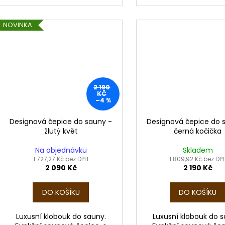
NOVINKA
2 190
KČ
–4 %
Designová čepice do sauny -
Designová čepice do 
žlutý květ
černá kočička
Na objednávku
Skladem
1 727,27 Kč bez DPH
1 809,92 Kč bez DP
2 090 Kč
2 190 Kč
DO KOŠÍKU
DO KOŠÍKU
Luxusní klobouk do sauny.
Luxusní klobouk do s