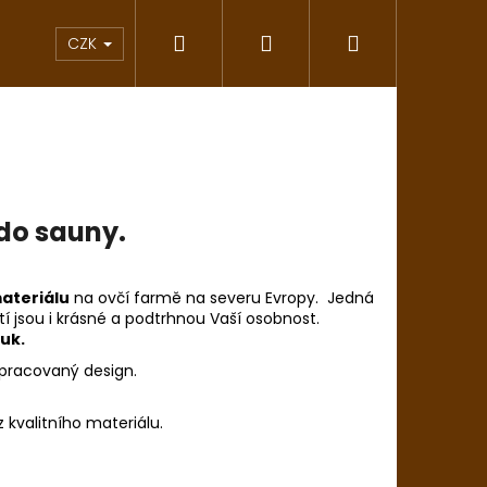
Hledat
Přihlášení
Nákupní
vání
Saunové klobouky
Inspirace Japon
CZK
košík
 do sauny.
materiálu
na ovčí farmě na severu Evropy. Jedná
 jsou i krásné a podtrhnou Vaší osobnost.
ouk.
ropracovaný design.
Následující
z kvalitního materiálu.