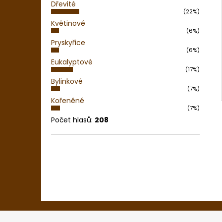
Dřevité
(22%)
Květinové
(6%)
Pryskyřice
(6%)
Eukalyptové
(17%)
Bylinkové
(7%)
Kořeněné
(7%)
Počet hlasů:
208
Z