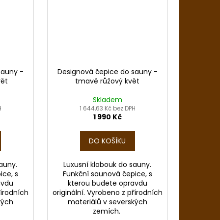
sauny -
Designová čepice do sauny -
vět
tmavě růžový květ
Skladem
H
1 644,63 Kč bez DPH
1 990 Kč
DO KOŠÍKU
auny.
Luxusní klobouk do sauny.
ice, s
Funkční saunová čepice, s
avdu
kterou budete opravdu
řírodních
originální. Vyrobeno z přírodních
kých
materiálů v severských
zemích.