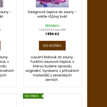
sauny -
Designová čepice do sauny -
ět
světle růžový květ
Skladem
H
1 644,63 Kč bez DPH
1 990 Kč
DO KOŠÍKU
auny.
Luxusní klobouk do sauny.
ice, s
Funkční saunová čepice, s
avdu
kterou budete opravdu
řírodních
originální. Vyrobeno z přírodních
kých
materiálů v severských
zemích.
NOVINKA