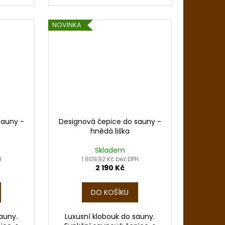
NOVINKA
sauny -
Designová čepice do sauny -
hnědá liška
Skladem
H
1 809,92 Kč bez DPH
2 190 Kč
DO KOŠÍKU
auny.
Luxusní klobouk do sauny.