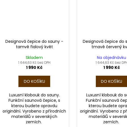
Designová čepice do sauny -
Designová čepice do 
tamvě fialový květ
tmavě červený k
Skladem
Na objednávku
1 644,63 Kč bez DPH
1 644,63 Kč bez DP
1 990 Kč
1 990 Kč
DO KOŠÍKU
DO KOŠÍKU
Luxusní klobouk do sauny.
Luxusní klobouk do s
Funkční saunová čepice, s
Funkční saunová čep
kterou budete opravdu
kterou budete opr
originální. Vyrobeno z přírodních
originální. Vyrobeno z p
materiálů v severských
materiálů v severs
zemích.
zemích.