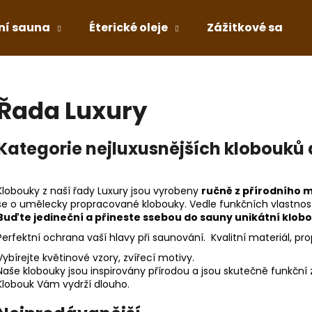
ní sauna
Éterické oleje
Zážitkové sauno
Co potřebujete najít?
Řada Luxury
HLEDAT
Kategorie nejluxusnějších klobouků
Doporučujeme
Klobouky z naší řady Luxury jsou vyrobeny
ručně z přírodního 
se o umělecky propracované klobouky. Vedle funkčních vlastností
Buďte jedineční a přineste ssebou do sauny unikátní klob
Perfektní ochrana vaší hlavy při saunování. Kvalitní materiál, p
Vybírejte květinové vzory, zvířecí motivy.
Naše klobouky jsou inspirovány přírodou a jsou skutečně funkční 
Klobouk Vám vydrží dlouho.