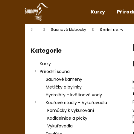
K
Přejít
na
o
Kurzy
Přírod
obsah
Zpět
Zpět
š
do
do
í
Domů
Saunové klobouky
Řada Luxury
k
obchodu
obchodu
P
o
Kategorie
Přeskočit
s
kategorie
t
Kurzy
r
Přírodní sauna
a
Saunové kameny
n
Metličky a bylinky
n
Hydroláty - květinové vody
í
Kouřové rituály - Vykuřovadla
p
Pomůcky k vykuřování
a
Kadidelnice a pícky
n
Vykuřovadla
e
Doplňky