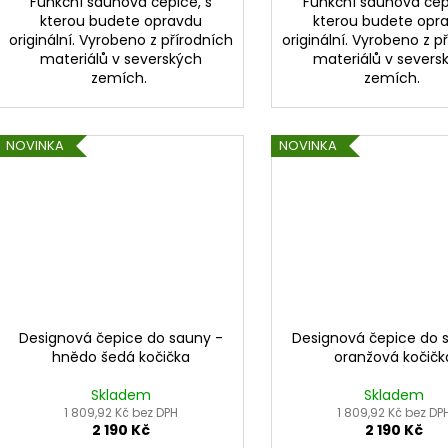
Funkční saunová čepice, s
Funkční saunová čep
kterou budete opravdu
kterou budete opr
originální. Vyrobeno z přírodních
originální. Vyrobeno z p
materiálů v severských
materiálů v severs
zemích.
zemích.
NOVINKA
NOVINKA
Designová čepice do sauny -
Designová čepice do 
hnědo šedá kočička
oranžová kočičk
Skladem
Skladem
1 809,92 Kč bez DPH
1 809,92 Kč bez DP
2 190 Kč
2 190 Kč