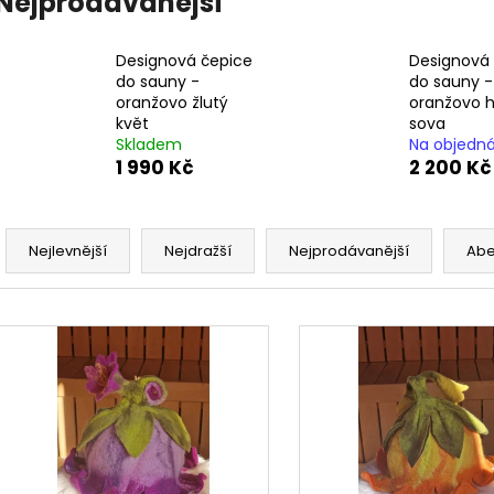
Nejprodávanější
MÁVACÍ RUČNÍK SAUNOVÉHO MISTRA -
LUXUSNÍ SAUNOV
SEŠITÝ
599 Kč
890 Kč
Designová čepice
Designová
do sauny -
do sauny -
oranžovo žlutý
oranžovo 
květ
sova
Skladem
Na objedn
1 990 Kč
2 200 Kč
Ř
a
Nejlevnější
Nejdražší
Nejprodávanější
Ab
z
e
V
n
ý
í
p
p
i
r
s
o
p
d