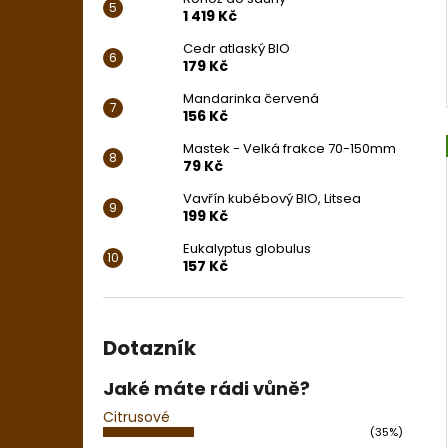
1 419 Kč
Cedr atlaský BIO
179 Kč
Mandarinka červená
156 Kč
Mastek - Velká frakce 70-150mm
79 Kč
Vavřín kubébový BIO, Litsea
199 Kč
Eukalyptus globulus
157 Kč
Dotazník
Jaké máte rádi vůně?
Citrusové
(35%)