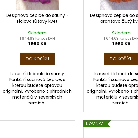
r
u
o
k
d
Designová čepice do sauny -
Designová čepice do 
t
Fialovo růžový květ
oranžovo žlutý kv
u
ů
k
Skladem
Skladem
t
1 644,63 Kč bez DPH
1 644,63 Kč bez DP
1 990 Kč
1 990 Kč
ů
DO KOŠÍKU
DO KOŠÍKU
Luxusní klobouk do sauny.
Luxusní klobouk do s
Funkční saunová čepice, s
Funkční saunová čep
kterou budete opravdu
kterou budete opr
originální. Vyrobeno z přírodních
originální. Vyrobeno z p
materiálů v severských
materiálů v severs
zemích.
zemích.
NOVINKA