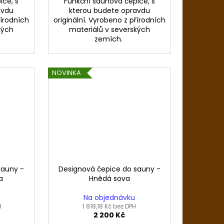
ice, s
Funkční saunová čepice, s
avdu
kterou budete opravdu
řírodních
originální. Vyrobeno z přírodních
kých
materiálů v severských
zemích.
NOVINKA
sauny -
Designová čepice do sauny -
a
Hnědá sova
Na objednávku
H
1 818,18 Kč bez DPH
2 200 Kč