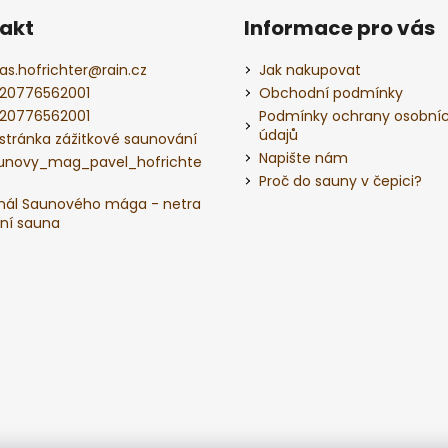
c
n
í
akt
Informace pro vás
í
p
r
as.hofrichter
@
rain.cz
Jak nakupovat
v
20776562001
Obchodní podmínky
k
20776562001
Podmínky ochrany osobní
y
údajů
 stránka zážitkové saunování
v
Napište nám
unovy_mag_pavel_hofrichte
ý
Proč do sauny v čepici?
p
nál Saunového mága - netra
i
ční sauna
s
u