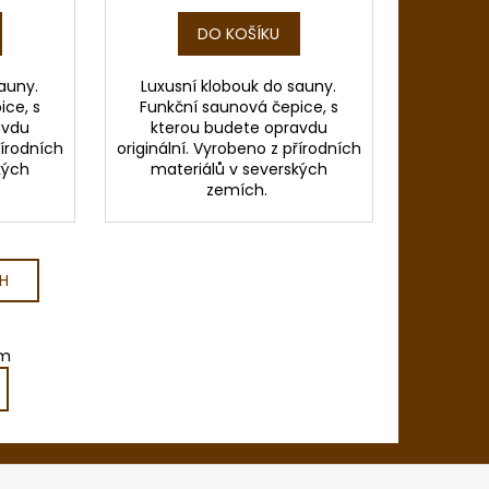
DO KOŠÍKU
auny.
Luxusní klobouk do sauny.
ice, s
Funkční saunová čepice, s
avdu
kterou budete opravdu
řírodních
originální. Vyrobeno z přírodních
kých
materiálů v severských
zemích.
H
em