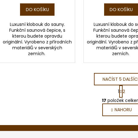
DO KOŠÍKU
DO KOŠÍKU
Luxusní klobouk do sauny.
Luxusní klobouk do s
Funkční saunová čepice, s
Funkční saunová čep
kterou budete opravdu
kterou budete opr
originální. Vyrobeno z přírodních
originální. Vyrobeno z p
materiálů v severských
materiálů v severs
zemích.
zemích.
NAČÍST 5 DALŠÍC
S
1
2
t
O
r
17
položek celk
v
á
NAHORU
l
n
k
á
o
d
v
a
á