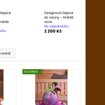
Ý KILT - MOTIV VLNKA
 čepice
Designová čepice
do sauny - Hnědá
hnědá
sova
Na objednávku
ávku
2 200 Kč
ecedně
NOVINKA