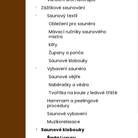
Zážitkové saunování
Saunový textil
Oblečení pro saunéra
Mávací ručníky saunového
mistra
Kilty
Župany a ponča
Saunové klobouky
Vybavení saunéra
Saunové vějíře
Naběračky a vědra
Tvořítka na koule z ledové tříště
Hammam a peelingové
procedury
Saunové vybavení
Muzikorelaxace
Saunové klobouky
Řada Luxury