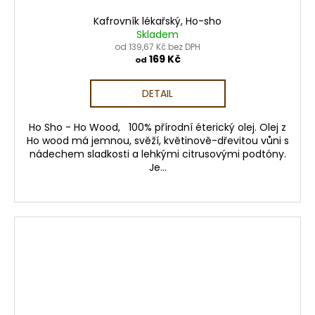
Kafrovník lékařský, Ho-sho
Skladem
od 139,67 Kč bez DPH
169 Kč
od
DETAIL
Ho Sho - Ho Wood, 100% přírodní éterický olej. Olej z
Ho wood má jemnou, svěží, květinově-dřevitou vůni s
nádechem sladkosti a lehkými citrusovými podtóny.
Je...