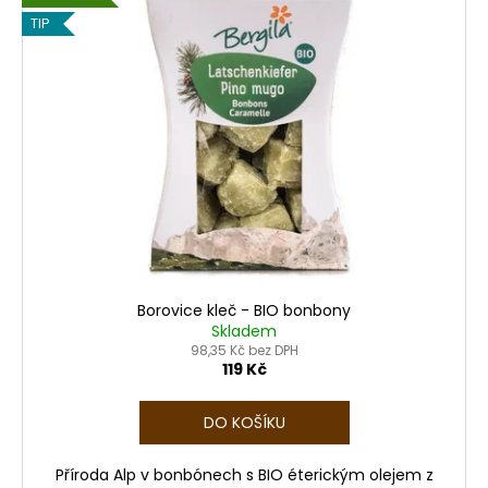
TIP
Borovice kleč - BIO bonbony
Skladem
98,35 Kč bez DPH
119 Kč
DO KOŠÍKU
Příroda Alp v bonbónech s BIO éterickým olejem z