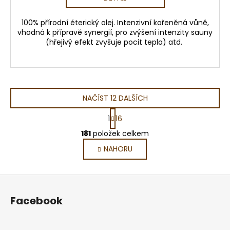
100% přírodní éterický olej. Intenzivní kořeněná vůně,
vhodná k přípravě synergií, pro zvýšení intenzity sauny
(hřejivý efekt zvyšuje pocit tepla) atd.
NAČÍST 12 DALŠÍCH
S
1
16
t
O
r
181
položek celkem
v
á
NAHORU
l
n
k
á
o
d
Z
v
a
á
á
c
Facebook
n
p
í
í
p
a