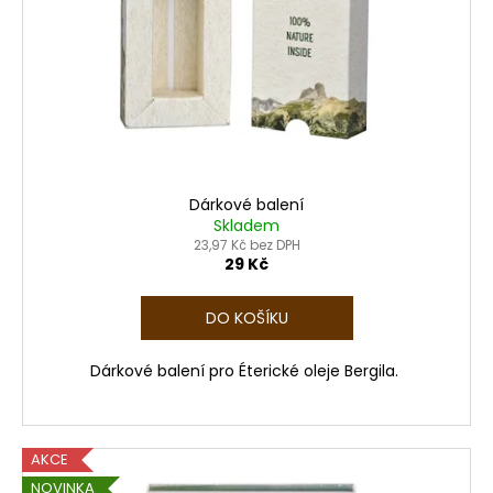
p
t
r
ů
o
d
u
k
t
ů
Dárkové balení
Skladem
23,97 Kč bez DPH
29 Kč
DO KOŠÍKU
Dárkové balení pro Éterické oleje Bergila.
AKCE
NOVINKA