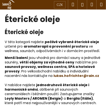
K
Přejít
Hledat
Náku
M
Přihlášen
CZK
na
o
obsah
Zpět
Zpět
košík
š
Éterické oleje
í
C
k
Éterické oleje
o
p
V této kategorii najdete
pečlivě vybrané éterické oleje
o
určené pro
aromaterapii a provonění prostoru
ve
t
wellness, saunách, odpočívárnách i v domácím prostředí.
ř
Menší balení
jsou vhodná pro domácí sauny a jednotlivé
e
saunéry,
větší objemy za výhodné ceny
nabízíme pro
saunové provozy, wellness centra, SPA a hotelové
b
provozy
. Pro velkoobchodní nabídku a individuální
u
nacenění nás kontaktujte na
lukas.hofrichter@rain.cz
j
V nabídce najdete
jednodruhové éterické oleje i
e
harmonické směsi
, oblíbené při saunových
t
ceremoniálech i běžném použití. Zastupujeme značky
e
Loyly Masters / AROMEN (Belgie)
a
Bergila (Itálie)
,
které patří mezi nejpoužívanější v saunových centrech.
n