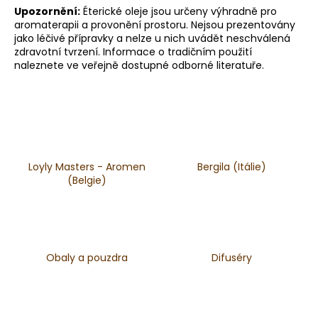
Upozornění:
Éterické oleje jsou určeny výhradně pro
a
aromaterapii a provonění prostoru. Nejsou prezentovány
j
jako léčivé přípravky a nelze u nich uvádět neschválená
í
zdravotní tvrzení. Informace o tradičním použití
naleznete ve veřejně dostupné odborné literatuře.
t
?
HLEDAT
Loyly Masters - Aromen
Bergila (Itálie)
(Belgie)
D
o
p
Obaly a pouzdra
Difuséry
o
r
u