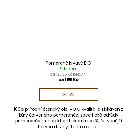
Pomeranč krvavý BIO
Skladem
od 136,36 Kč bez DPH
165 Kč
od
DETAIL
100% přírodní éterický olej v BIO kvalitě je získáván z
kůry červeného pomeranče, specifické odrůdy
pomeranče s charakteristickou tmavší, červenější
barvou dužiny. Tento olej je...