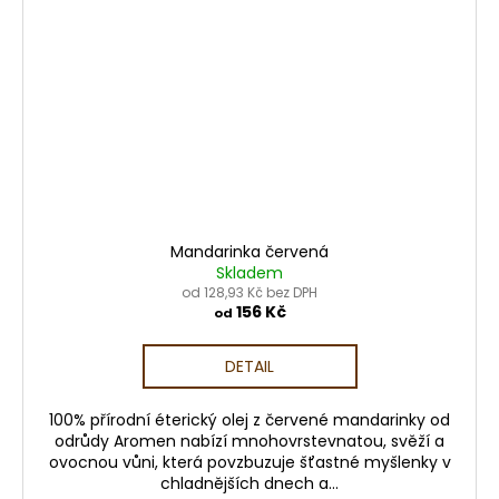
Mandarinka červená
Skladem
od 128,93 Kč bez DPH
156 Kč
od
DETAIL
100% přírodní éterický olej z červené mandarinky od
odrůdy Aromen nabízí mnohovrstevnatou, svěží a
ovocnou vůni, která povzbuzuje šťastné myšlenky v
chladnějších dnech a...