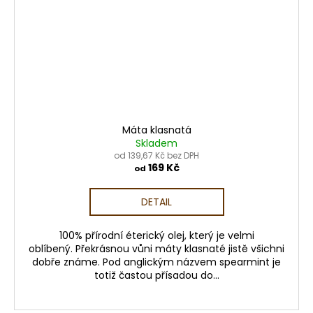
Máta klasnatá
Skladem
od 139,67 Kč bez DPH
169 Kč
od
DETAIL
100% přírodní éterický olej, který je velmi
oblíbený. Překrásnou vůni máty klasnaté jistě všichni
dobře známe. Pod anglickým názvem spearmint je
totiž častou přísadou do...