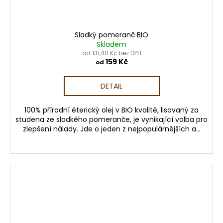
Sladký pomeranč BIO
Skladem
od 131,40 Kč bez DPH
159 Kč
od
DETAIL
100% přírodní éterický olej v BIO kvalitě, lisovaný za
studena ze sladkého pomeranče, je vynikající volba pro
zlepšení nálady. Jde o jeden z nejpopulárnějších a...