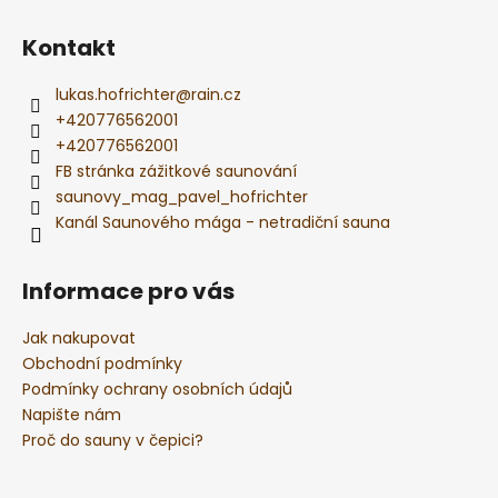
r
t
v
í
Kontakt
k
y
v
lukas.hofrichter
@
rain.cz
ý
+420776562001
p
+420776562001
i
FB stránka zážitkové saunování
s
saunovy_mag_pavel_hofrichter
u
Kanál Saunového mága - netradiční sauna
Informace pro vás
Jak nakupovat
Obchodní podmínky
Podmínky ochrany osobních údajů
Napište nám
Proč do sauny v čepici?