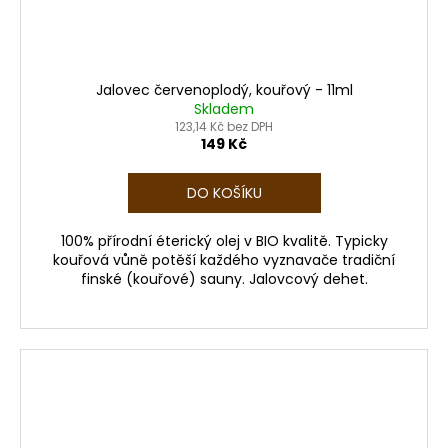
Jalovec červenoplodý, kouřový - 11ml
Skladem
123,14 Kč bez DPH
149 Kč
DO KOŠÍKU
100% přírodní éterický olej v BIO kvalitě. Typicky
kouřová vůně potěší každého vyznavače tradiční
finské (kouřové) sauny. Jalovcový dehet.