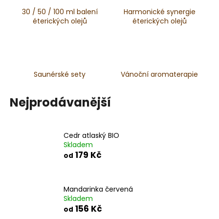
č
u
30 / 50 / 100 ml balení
Harmonické synergie
j
éterických olejů
éterických olejů
e
m
e
Saunérské sety
Vánoční aromaterapie
MASTEK
-
Nejprodávanější
VELKÁ
FRAKCE
70-
150MM
Cedr atlaský BIO
79
Skladem
Kč
179 Kč
od
Mandarinka červená
Skladem
156 Kč
od