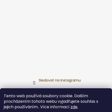
č
u
j
e
m
e
SAUNOVÝ
KILT
-
INDIÁNSKÝ
VZOR
499
Kč
Sledovat na Instagramu
Přijímáme online platby
Tento web používá soubory cookie. Dalším
procházením tohoto webu vyjadřujete souhlas s
jejich používáním.. Více informací
zde
.