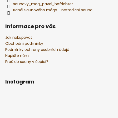
saunovy_mag_pavel_hofrichter
a
Kanál Saunového mága - netradiční sauna
j
í
Informace pro vás
t
?
Jak nakupovat
Obchodní podmínky
Podmínky ochrany osobních údajů
Napište nám
HLEDAT
Proč do sauny v čepici?
Instagram
D
o
p
o
r
u