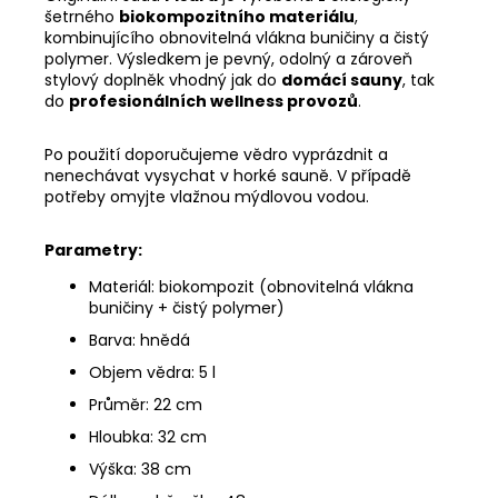
šetrného
biokompozitního materiálu
,
kombinujícího obnovitelná vlákna buničiny a čistý
polymer. Výsledkem je pevný, odolný a zároveň
stylový doplněk vhodný jak do
domácí sauny
, tak
do
profesionálních wellness provozů
.
Po použití doporučujeme vědro vyprázdnit a
nenechávat vysychat v horké sauně. V případě
potřeby omyjte vlažnou mýdlovou vodou.
Parametry:
Materiál: biokompozit (obnovitelná vlákna
buničiny + čistý polymer)
Barva: hnědá
Objem vědra: 5 l
Průměr: 22 cm
Hloubka: 32 cm
Výška: 38 cm