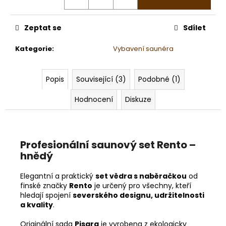
č
u
j
Zeptat se
Sdílet
e
m
Kategorie
:
Vybavení saunéra
e
Popis
Související (3)
Podobné (1)
YLANG
YLANG
Hodnocení
Diskuze
III
219
Kč
Profesionální saunový set Rento –
hnědý
Elegantní a praktický
set vědra s naběračkou
od
finské značky
Rento
je určený pro všechny, kteří
hledají spojení
severského designu, udržitelnosti
a kvality
.
Originální sada
Pisara
je vyrobena z ekologicky