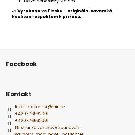
Délka naběračky: 48 cm
🌿
Vyrobeno ve Finsku – originální severská
kvalita s respektem k přírodě.
Z
á
Facebook
p
a
t
í
Kontakt
lukas.hofrichter
@
rain.cz
+420776562001
+420776562001
FB stránka zážitkové saunování
saunovy_mag_pavel_hofrichter