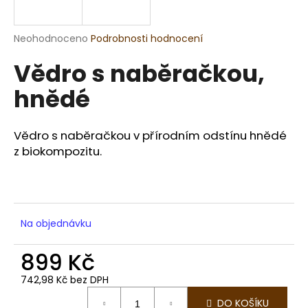
a
j
Průměrné
Neohodnoceno
Podrobnosti hodnocení
í
hodnocení
Vědro s naběračkou,
produktu
t
je
?
hnědé
0,0
z
5
hvězdiček.
Vědro s naběračkou v přírodním odstínu hnědé
z biokompozitu.
HLEDAT
D
Na objednávku
o
p
899 Kč
o
r
742,98 Kč bez DPH
Měrná
u
DO KOŠÍKU
cena: