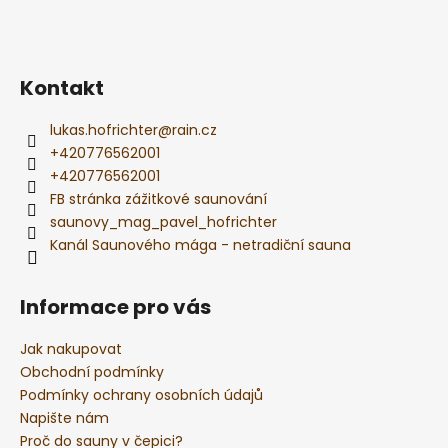
p
a
t
í
Kontakt
lukas.hofrichter
@
rain.cz
+420776562001
+420776562001
FB stránka zážitkové saunování
saunovy_mag_pavel_hofrichter
Kanál Saunového mága - netradiční sauna
Informace pro vás
Jak nakupovat
Obchodní podmínky
Podmínky ochrany osobních údajů
Napište nám
Proč do sauny v čepici?