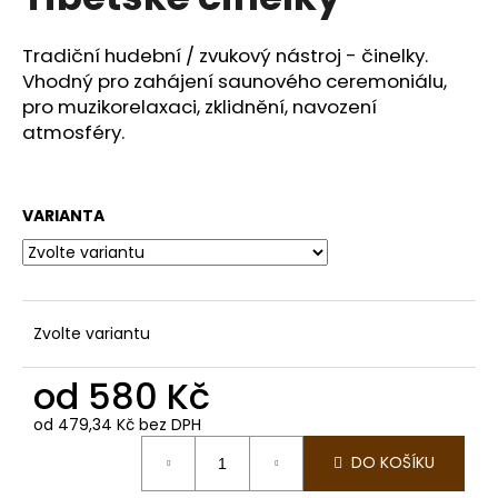
je
a
0,0
z
j
Tradiční hudební / zvukový nástroj - činelky.
5
Vhodný pro zahájení saunového ceremoniálu,
í
hvězdiček.
pro muzikorelaxaci, zklidnění, navození
t
atmosféry.
?
VARIANTA
HLEDAT
Zvolte variantu
D
o
od
580 Kč
p
o
od
479,34 Kč
bez DPH
Měrná
r
DO KOŠÍKU
cena:
u