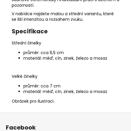
pozorností.
V nabídce najdete malou a střední variantu, které
se liší intenzitou a rozsahem zvuku.
Specifikace
Střední činelky
průměr: cca 6,5 cm
materiál: měď, cín, zinek, železo a mosaz
Velké činelky
průměr: cca 7 cm
materiál: měď, cín, zinek, železo a mosaz
Obrázek pro ilustraci.
Z
á
Facebook