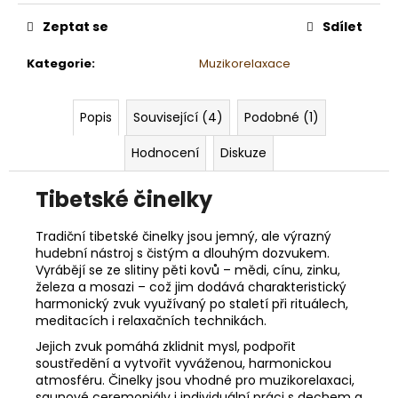
č
u
Zeptat se
Sdílet
j
e
Kategorie
:
Muzikorelaxace
m
e
Popis
Související (4)
Podobné (1)
MASTEK
Hodnocení
Diskuze
-
VELKÁ
Tibetské činelky
FRAKCE
70-
150MM
Tradiční tibetské činelky jsou jemný, ale výrazný
79
hudební nástroj s čistým a dlouhým dozvukem.
Kč
Vyrábějí se ze slitiny pěti kovů – mědi, cínu, zinku,
železa a mosazi – což jim dodává charakteristický
harmonický zvuk využívaný po staletí při rituálech,
meditacích i relaxačních technikách.
Jejich zvuk pomáhá zklidnit mysl, podpořit
soustředění a vytvořit vyváženou, harmonickou
atmosféru. Činelky jsou vhodné pro muzikorelaxaci,
saunové ceremoniály i individuální práci s dechem a