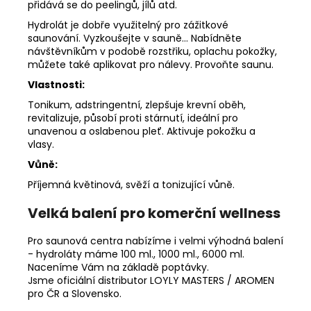
přidává se do peelingů, jílů atd.
Hydrolát je dobře využitelný pro zážitkové
saunování. Vyzkoušejte v sauně... Nabídněte
návštěvníkům v podobě rozstřiku, oplachu pokožky,
můžete také aplikovat pro nálevy. Provoňte saunu.
Vlastnosti:
Tonikum, adstringentní, zlepšuje krevní oběh,
revitalizuje, působí proti stárnutí, ideální pro
unavenou a oslabenou pleť. Aktivuje pokožku a
vlasy.
Vůně:
Příjemná květinová, svěží a tonizující vůně.
Velká balení pro komerční wellness
Pro saunová centra nabízíme i velmi výhodná balení
- hydroláty máme 100 ml., 1000 ml., 6000 ml.
Naceníme Vám na základě poptávky.
Jsme oficiální distributor LOYLY MASTERS / AROMEN
pro ČR a Slovensko.