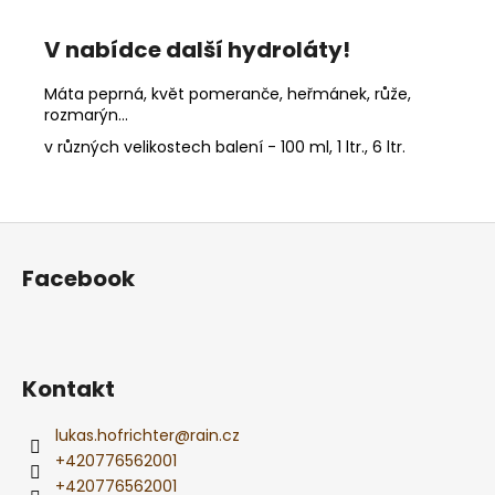
V nabídce další hydroláty!
Máta peprná, květ pomeranče, heřmánek, růže,
rozmarýn...
v různých velikostech balení - 100 ml, 1 ltr., 6 ltr.
Z
á
Facebook
p
a
t
í
Kontakt
lukas.hofrichter
@
rain.cz
+420776562001
+420776562001