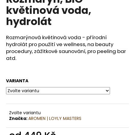
je
a
květinová voda,
0,0
z
j
hydrolát
5
í
hvězdiček.
t
Rozmarýnová květinová voda - přírodní
?
hydrolát pro použití ve wellness, na beauty
procedury, zážitkové saunování, pro peeling bar
atd.
HLEDAT
VARIANTA
D
o
p
Zvolte variantu
o
Značka:
AROMEN | LOYLY MASTERS
r
u