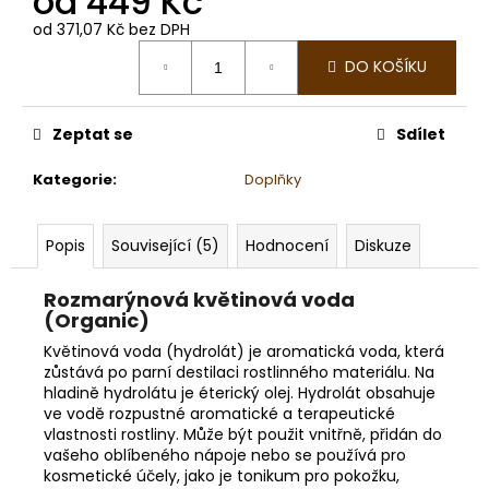
od
449 Kč
č
u
od
371,07 Kč
bez DPH
j
Měrná
DO KOŠÍKU
cena:
e
m
e
Zeptat se
Sdílet
Kategorie
:
Doplňky
MANDARINKA
ČERVENÁ
156
Popis
Související (5)
Hodnocení
Diskuze
Kč
Rozmarýnová květinová voda
(Organic)
Květinová voda (hydrolát) je aromatická voda, která
zůstává po parní destilaci rostlinného materiálu. Na
hladině hydrolátu je éterický olej. Hydrolát obsahuje
ve vodě rozpustné aromatické a terapeutické
vlastnosti rostliny. Může být použit vnitřně, přidán do
vašeho oblíbeného nápoje nebo se používá pro
kosmetické účely, jako je tonikum pro pokožku,