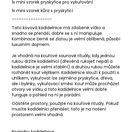
1x mini vzorek pryskyřice pro vykuřování
1x mini vzorek kůra s pryskyřicí
-----------------
Tato kovová kadidelnice má zdobené víčko a
snadno se přenáší, dobře se s ní manipuluje.
Kombinace černé se zlatou je velmi oblíbená, působí
luxusním dojmem.
Je vhodná na kouřové saunové rituály, kdy jednou
rukou držíte kadidelnici (dřevěná rukojeť nepálí a
kadidelnice je velmi stabilní) a druhou rukou můžete
rozhánět kouř vějířkem. Kadidelnice slouží k použití s
uhlíkem, vykuřovat lze zejména pryskyřice, dřeva,
ale i bylinky, vykuřovací směsi. Kouř může procházet
otvory ve víčku a tato kadidelnice velmi dobře
funguje a pohled na ní je parádní.
Očistěte prostory, použijte na kouřové rituály. Pokud
musíte kadidelnici přenášet, tato je na nošení
prostorem velmi vhodná.
Rozměry kadidelnice