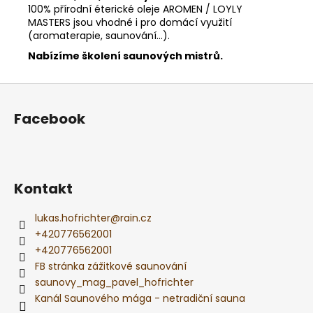
100% přírodní éterické oleje AROMEN / LOYLY
MASTERS jsou vhodné i pro domácí využití
(aromaterapie, saunování...).
Nabízíme školení saunových mistrů.
Z
á
Facebook
p
a
t
í
Kontakt
lukas.hofrichter
@
rain.cz
+420776562001
+420776562001
FB stránka zážitkové saunování
saunovy_mag_pavel_hofrichter
Kanál Saunového mága - netradiční sauna