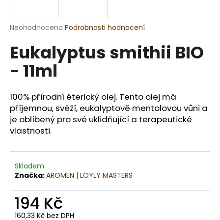
a
j
Průměrné
Neohodnoceno
Podrobnosti hodnocení
í
hodnocení
Eukalyptus smithii BIO
produktu
t
je
?
- 11ml
0,0
z
5
hvězdiček.
100% přírodní éterický olej. Tento olej má
příjemnou, svěží, eukalyptově mentolovou vůni a
HLEDAT
je oblíbený pro své uklidňující a terapeutické
vlastnosti.
D
o
Skladem
Značka:
AROMEN | LOYLY MASTERS
p
o
194 Kč
r
u
160,33 Kč bez DPH