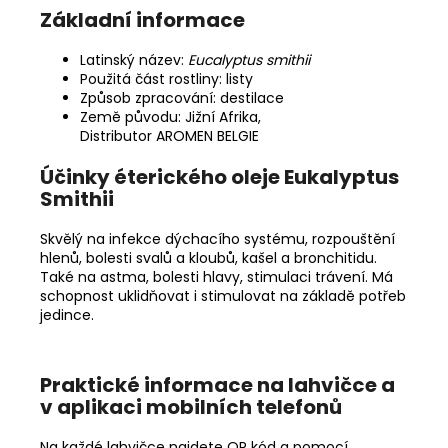
Základní informace
Latinský název:
Eucalyptus smithii
Použitá část rostliny: listy
Způsob zpracování: destilace
Země původu:
Jižní Afrika
,
Distributor AROMEN BELGIE
Účinky éterického oleje Eukalyptus
Smithii
Skvělý na infekce dýchacího systému, rozpouštění
hlenů, bolesti svalů a kloubů, kašel a bronchitidu.
Také na astma, bolesti hlavy, stimulaci trávení. Má
schopnost uklidňovat i stimulovat na základě potřeb
jedince.
Praktické informace na lahvičce a
v aplikaci mobilních telefonů
Na každé lahvičce najdete QR kód a pomocí