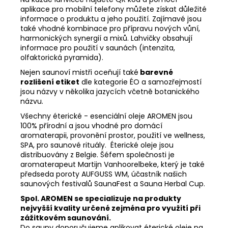
aplikace pro mobilní telefony můžete získat důležité
informace o produktu a jeho použití. Zajímavé jsou
také vhodné kombinace pro přípravu nových vůní,
harmonických synergií a mixů. Lahvičky obsahují
informace pro použití v saunách (intenzita,
olfaktorická pyramida).
Nejen saunoví mistři oceňují také
barevné
rozlišení etiket
dle kategorie ÉO a samozřejmostí
jsou názvy v několika jazycích včetně botanického
názvu.
Všechny éterické - esenciální oleje AROMEN jsou
100% přírodní a jsou vhodné pro domácí
aromaterapii, provonění prostor, použití ve wellness,
SPA, pro saunové rituály. Éterické oleje jsou
distribuovány z Belgie. Šéfem společnosti je
aromaterapeut Martijn Vanhoorelbeke, který je také
předseda poroty AUFGUSS WM, účastník našich
saunových festivalů SaunaFest a Sauna Herbal Cup.
Spol. AROMEN se specializuje na produkty
nejvyšší kvality určené zejména pro využití při
zážitkovém saunování.
Do sauny doporučujeme aplikovat éterické oleje na