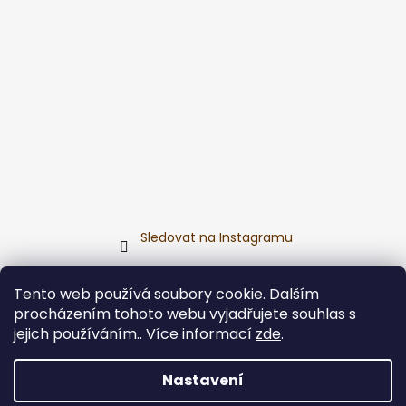
Sledovat na Instagramu
Přijímáme online platby
Tento web používá soubory cookie. Dalším
procházením tohoto webu vyjadřujete souhlas s
jejich používáním.. Více informací
zde
.
Nastavení
Vytvořil Shoptet