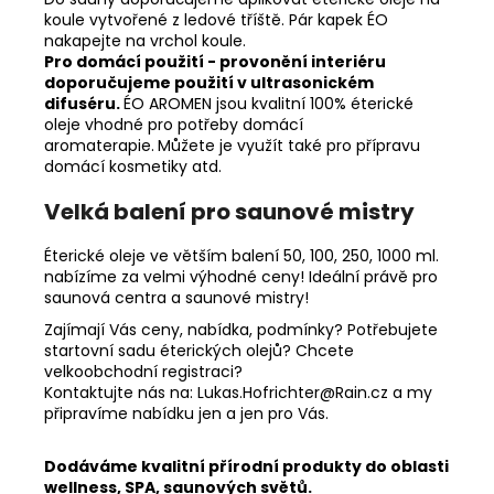
koule vytvořené z ledové tříště. Pár kapek ÉO
nakapejte na vrchol koule.
Pro domácí použití - provonění interiéru
doporučujeme použití v ultrasonickém
difuséru.
ÉO AROMEN jsou kvalitní 100% éterické
oleje vhodné pro potřeby domácí
aromaterapie.
Můžete je využít také pro přípravu
domácí kosmetiky atd.
Velká balení pro saunové mistry
Éterické oleje ve větším balení 50, 100, 250, 1000 ml.
nabízíme za velmi výhodné ceny! Ideální právě pro
saunová centra a saunové mistry!
Zajímají Vás ceny, nabídka, podmínky? Potřebujete
startovní sadu éterických olejů? Chcete
velkoobchodní registraci?
Kontaktujte nás na: Lukas.Hofrichter@Rain.cz a my
připravíme nabídku jen a jen pro Vás.
Dodáváme kvalitní přírodní produkty do oblasti
wellness, SPA, saunových světů.