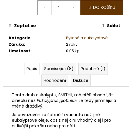
č
Měrná
u
DO KOŠÍKU
cena:
j
e
Zeptat se
Sdílet
m
e
Kategorie
:
Bylinné a eukalyptové
Záruka
:
2 roky
SAUNOVÝ
Hmotnost
:
0.05 kg
KILT
-
INDIÁNSKÝ
Popis
Související (8)
Podobné (1)
VZOR
499
Hodnocení
Diskuze
Kč
Tento druh eukalyptu, SMITHII, má nižší obsah 1,8-
cineolu než
Eukalyptus globulus
. Je tedy jemnější a
méně dráždivý.
Je považován za šetrnější variantu než jiné
eukalyptové oleje, což z něj činí vhodný olej i pro
citlivější pokožku nebo pro děti.