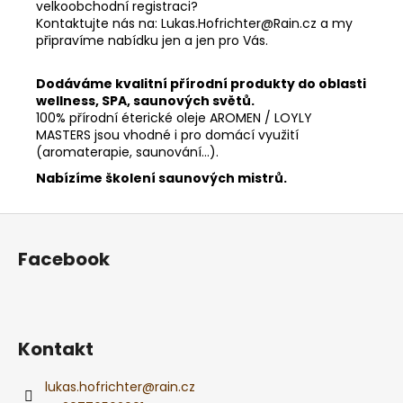
velkoobchodní registraci?
Kontaktujte nás na: Lukas.Hofrichter@Rain.cz a my
připravíme nabídku jen a jen pro Vás.
Dodáváme kvalitní přírodní produkty do oblasti
wellness, SPA, saunových světů.
100% přírodní éterické oleje AROMEN / LOYLY
MASTERS jsou vhodné i pro domácí využití
(aromaterapie, saunování...).
Nabízíme školení saunových mistrů.
Z
á
Facebook
p
a
t
í
Kontakt
lukas.hofrichter
@
rain.cz