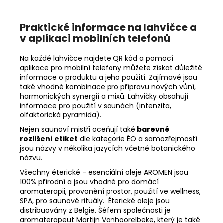
Praktické informace na lahvičce a
v aplikaci mobilních telefonů
Na každé lahvičce najdete QR kód a pomocí
aplikace pro mobilní telefony můžete získat důležité
informace o produktu a jeho použití. Zajímavé jsou
také vhodné kombinace pro přípravu nových vůní,
harmonických synergií a mixů. Lahvičky obsahují
informace pro použití v saunách (intenzita,
olfaktorická pyramida).
Nejen saunoví mistři oceňují také
barevné
rozlišení etiket
dle kategorie ÉO a samozřejmostí
jsou názvy v několika jazycích včetně botanického
názvu.
Všechny éterické - esenciální oleje AROMEN jsou
100% přírodní a jsou vhodné pro domácí
aromaterapii, provonění prostor, použití ve wellness,
SPA, pro saunové rituály. Éterické oleje jsou
distribuovány z Belgie. Šéfem společnosti je
aromaterapeut Martijn Vanhoorelbeke, který je také