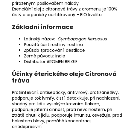
přirozeným posilovačem nálady.
Esenciální olej z citronové trávy z aromenu je 100%
čistý a organicky certifikovaný - BIO kvalita.
Základní informace
Latinský název:
Cymbopogon flexuosus
Použitá část rostliny: rostlina
Způsob zpracování: destilace
Země původu: Indie
Distributor AROMEN BELGIE
Účinky éterického oleje Citronová
tráva
Protiinfekční, antiseptický, antivirový, protizánětlivý,
podporuje tok lymfy, čistí, detoxikuje, při nachlazení,
vhodný pro lidi s vysokým krevním tlakem,
podporuje jaterní činnost, proti nevolnostem, při
ztrátě chuti k jídlu, podporuje imunitu, osvěžuje, proti
bolestem hlavy, pomáhá koncentraci,
antidepresivní.