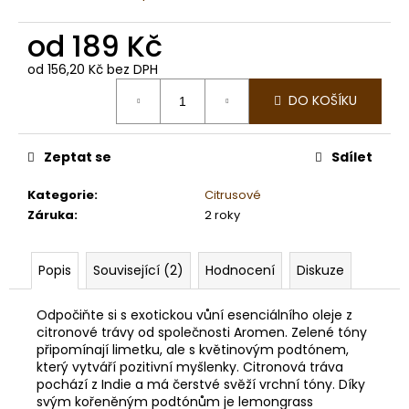
č
u
od
189 Kč
j
e
od
156,20 Kč
bez DPH
m
Měrná
e
DO KOŠÍKU
cena:
VAVŘÍN
Zeptat se
Sdílet
KUBÉBOVÝ
BIO,
Kategorie
:
Citrusové
LITSEA
Záruka
:
2 roky
199
Kč
Popis
Související (2)
Hodnocení
Diskuze
Odpočiňte si s exotickou vůní esenciálního oleje z
citronové trávy od společnosti Aromen. Zelené tóny
připomínají limetku, ale s květinovým podtónem,
který vytváří pozitivní myšlenky. Citronová tráva
pochází z Indie a má čerstvé svěží vrchní tóny. Díky
svým kořeněným podtónům je lemongrass