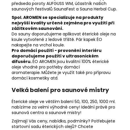
předseda poroty AUFGUSS WM, účastník našich
saunových festivalů SaunaFest a Sauna Herbal Cup.
Spol. AROMEN se specializuje na produkty
nejvyšší kvality určené zejména pro využití při
zážitkovém saunování.
Do sauny doporučujeme aplikovat éterické oleje na
koule vytvořené z ledové tříště. Pár kapek ÉO
nakapejte na vrchol koule.
Pro domácí použití - provonění interiéru
doporučujeme použití v ultrasonickém
difuséru.
ÉO AROMEN jsou kvalitní 100% éterické
oleje vhodné pro potřeby domácí
aromaterapie.
Můžete je využít také pro přípravu
domácí kosmetiky atd.
Velká balení pro saunové mistry
Éterické oleje ve větším balení 50, 100, 250, 1000 ml.
nabízíme za velmi výhodné ceny! Ideální právě pro
saunová centra a saunové mistry!
Zajímají Vás ceny, nabídka, podmínky? Potřebujete
startovní sadu éterických olejů? Chcete