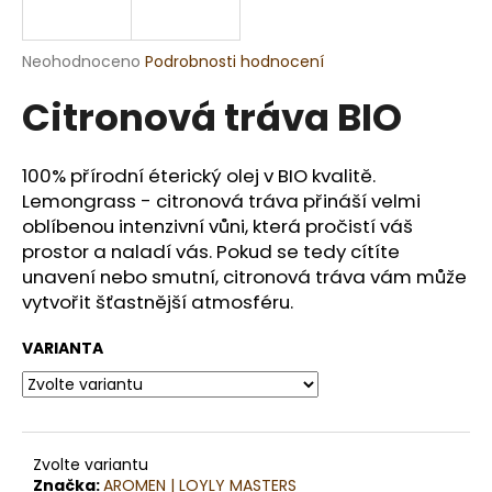
a
j
Průměrné
Neohodnoceno
Podrobnosti hodnocení
í
hodnocení
Citronová tráva BIO
produktu
t
je
?
0,0
z
100% přírodní éterický olej v BIO kvalitě.
5
Lemongrass - citronová tráva přináší velmi
hvězdiček.
oblíbenou intenzivní vůni, která pročistí váš
prostor a naladí vás. Pokud se tedy cítíte
HLEDAT
unavení nebo smutní, citronová tráva vám může
vytvořit šťastnější atmosféru.
D
VARIANTA
o
p
o
r
Zvolte variantu
u
Značka:
AROMEN | LOYLY MASTERS