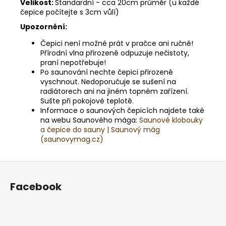
Velikost:
Standardní - cca 20cm průměr (u každé
čepice počítejte s 3cm vůlí)
Upozornění:
Čepici není možné prát v pračce ani ručně!
Přírodní vlna přirozeně odpuzuje nečistoty,
praní nepotřebuje!
Po saunování nechte čepici přirozeně
vyschnout. Nedoporučuje se sušení na
radiátorech ani na jiném topném zařízení.
Sušte při pokojové teplotě.
Informace o saunových čepicích najdete také
na webu Saunového mága:
Saunové klobouky
a čepice do sauny | Saunový mág
(saunovymag.cz)
Z
á
Facebook
p
a
t