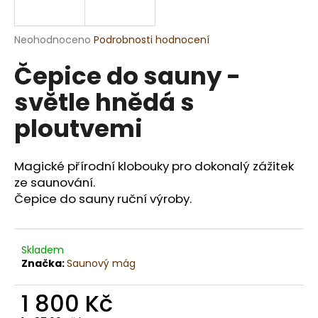
a
j
Průměrné
Neohodnoceno
Podrobnosti hodnocení
í
hodnocení
Čepice do sauny -
produktu
t
je
?
světle hnědá s
0,0
z
ploutvemi
5
hvězdiček.
Magické přírodní klobouky pro dokonalý zážitek
HLEDAT
ze saunování.
Čepice do sauny ruční výroby.
D
o
Skladem
p
Značka:
Saunový mág
o
r
1 800 Kč
u