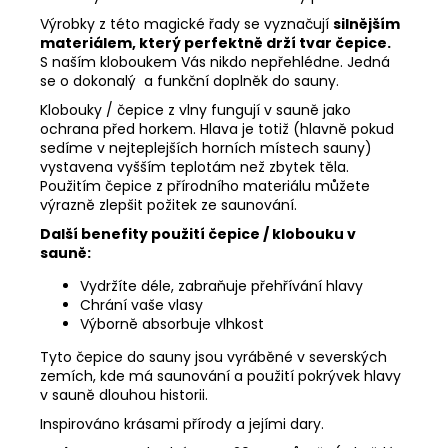
Výrobky z této magické řady se vyznačují
silnějším
materiálem, který perfektně drží tvar čepice.
S naším kloboukem Vás nikdo nepřehlédne. Jedná
se o dokonalý a funkční doplněk do sauny.
Klobouky / čepice z vlny fungují v sauně jako
ochrana před horkem. Hlava je totiž (hlavně pokud
sedíme v nejteplejších horních místech sauny)
vystavena vyšším teplotám než zbytek těla.
Použitím čepice z přírodního materiálu můžete
výrazně zlepšit požitek ze saunování.
Další benefity použití čepice / klobouku v
sauně:
Vydržíte déle, zabraňuje přehřívání hlavy
Chrání vaše vlasy
Výborně absorbuje vlhkost
Tyto čepice do sauny jsou vyráběné v severských
zemích, kde má saunování a použití pokrývek hlavy
v sauně dlouhou historii.
Inspirováno krásami přírody a jejími dary.