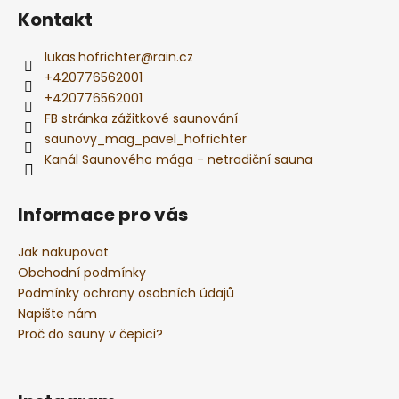
í
Kontakt
lukas.hofrichter
@
rain.cz
+420776562001
+420776562001
FB stránka zážitkové saunování
saunovy_mag_pavel_hofrichter
Kanál Saunového mága - netradiční sauna
Informace pro vás
Jak nakupovat
Obchodní podmínky
Podmínky ochrany osobních údajů
Napište nám
Proč do sauny v čepici?