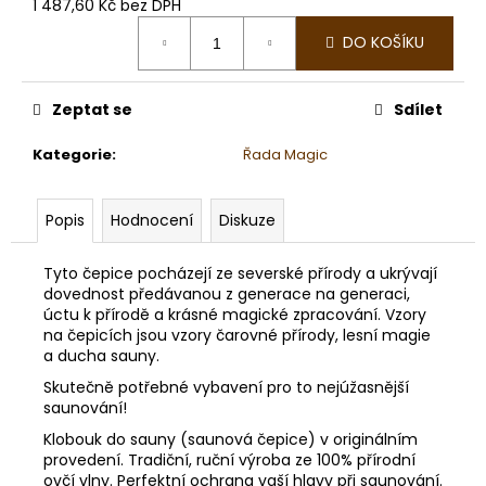
č
1 487,60 Kč bez DPH
u
Měrná
DO KOŠÍKU
cena:
j
e
m
Zeptat se
Sdílet
e
Kategorie
:
Řada Magic
VAVŘÍN
KUBÉBOVÝ
Popis
Hodnocení
Diskuze
BIO,
LITSEA
199
Tyto čepice pocházejí ze severské přírody a ukrývají
Kč
dovednost předávanou z generace na generaci,
úctu k přírodě a krásné magické zpracování. Vzory
na čepicích jsou vzory čarovné přírody, lesní magie
a ducha sauny.
Skutečně potřebné vybavení pro to nejúžasnější
saunování!
Klobouk do sauny (saunová čepice) v originálním
provedení. Tradiční, ruční výroba ze 100% přírodní
ovčí vlny. Perfektní ochrana vaší hlavy při saunování.