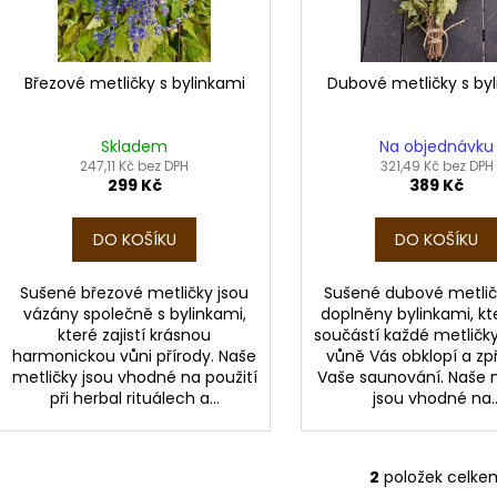
ROHOŽ DO SAUNY
CEDR ATLASKÝ B
d
r
1 419 Kč
179 Kč
u
o
k
d
Březové metličky s bylinkami
Dubové metličky s by
t
u
ů
k
Skladem
Na objednávku
t
247,11 Kč bez DPH
321,49 Kč bez DPH
299 Kč
389 Kč
ů
DO KOŠÍKU
DO KOŠÍKU
Sušené březové metličky jsou
Sušené dubové metlič
vázány společně s bylinkami,
doplněny bylinkami, kt
které zajistí krásnou
součástí každé metličky
harmonickou vůni přírody. Naše
vůně Vás obklopí a zp
metličky jsou vhodné na použití
Vaše saunování. Naše 
při herbal rituálech a...
jsou vhodné na..
2
položek celke
O