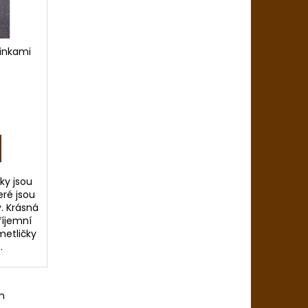
IO
linkami
ky jsou
eré jsou
. Krásná
říjemní
metličky
.
m