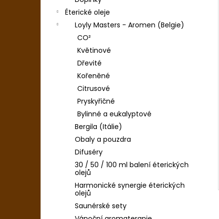
MÁVACÍ RUČNÍK SAUNOVÉHO MISTRA -
l
SEŠITÝ
Éterické oleje
890 Kč
Loyly Masters - Aromen (Belgie)
CO²
Květinové
Dřevité
Kořeněné
Citrusové
Pryskyřičné
Bylinné a eukalyptové
Bergila (Itálie)
Obaly a pouzdra
Difuséry
30 / 50 / 100 ml balení éterických
olejů
Harmonické synergie éterických
olejů
Saunérské sety
Vánoční aromaterapie