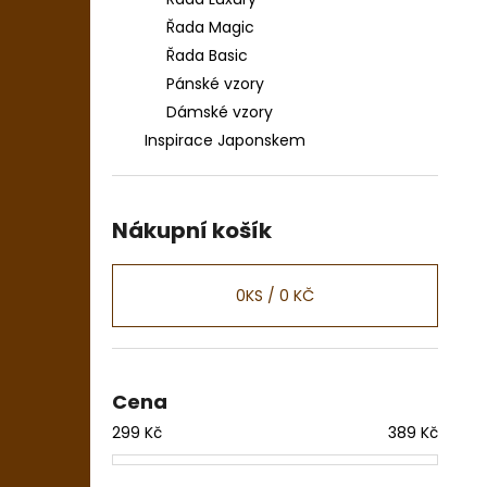
Řada Magic
Řada Basic
Pánské vzory
Dámské vzory
Inspirace Japonskem
Nákupní košík
0
KS /
0 KČ
Cena
299
Kč
389
Kč