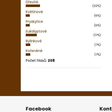
Dřevité
(22%)
Květinové
(6%)
Pryskyřice
(6%)
Eukalyptové
(17%)
Bylinkové
(7%)
Kořeněné
(7%)
Počet hlasů:
208
Z
á
Facebook
Kont