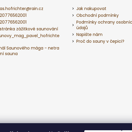
as.hofrichter
@
rain.cz
Jak nakupovat
20776562001
Obchodní podmínky
20776562001
Podmínky ochrany osobní
údajů
 stránka zážitkové saunování
Napište nám
unovy_mag_pavel_hofrichte
Proč do sauny v čepici?
nál Saunového mága - netra
ční sauna