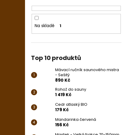
Na skladě
1
Top 10 produktů
Mávací ručník saunového mistra
- Sešitý
890 Kč
Rohož do sauny
1 419 Kč
Cedr atlaský BIO
179 Kč
Mandarinka červená
156 Kč
Mastek - Velká frakce 70-150mm