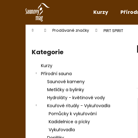
K
Přejít
na
o
Kurzy
Přírod
obsah
Zpět
Zpět
š
do
do
í
Domů
Prodávané značky
PIRT SPIRIT
k
obchodu
obchodu
P
o
Kategorie
Přeskočit
s
kategorie
t
Kurzy
r
Přírodní sauna
a
Saunové kameny
n
Metličky a bylinky
n
Hydroláty - květinové vody
í
Kouřové rituály - Vykuřovadla
p
Pomůcky k vykuřování
a
Kadidelnice a pícky
n
Vykuřovadla
e
Doplňky