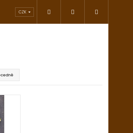
Hledat
Přihlášení
Nákupní
vání
Saunové klobouky
Inspirace Japon
CZK
košík
ecedně
Následující