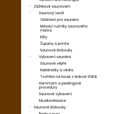
Zážitkové saunování
Saunový textil
Oblečení pro saunéra
Mávací ručníky saunového
mistra
Kilty
Župany a ponča
Saunové klobouky
Vybavení saunéra
Saunové vějíře
Naběračky a vědra
Tvořítka na koule z ledové tříště
Hammam a peelingové
procedury
Saunové vybavení
Muzikorelaxace
Saunové klobouky
Řada Luxury