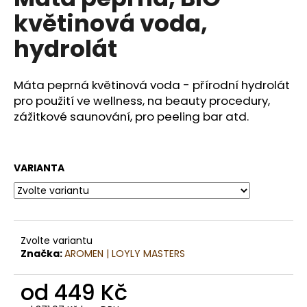
je
a
květinová voda,
0,0
z
j
hydrolát
5
í
hvězdiček.
t
Máta peprná květinová voda - přírodní hydrolát
?
pro použití ve wellness, na beauty procedury,
zážitkové saunování, pro peeling bar atd.
HLEDAT
VARIANTA
D
o
Zvolte variantu
p
Značka:
AROMEN | LOYLY MASTERS
o
r
od
449 Kč
u