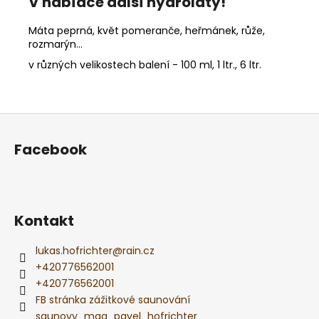
V nabídce další hydroláty!
Máta peprná, květ pomeranče, heřmánek, růže,
rozmarýn...
v různých velikostech balení - 100 ml, 1 ltr., 6 ltr.
Z
á
Facebook
p
a
t
í
Kontakt
lukas.hofrichter
@
rain.cz
+420776562001
+420776562001
FB stránka zážitkové saunování
saunovy_mag_pavel_hofrichter