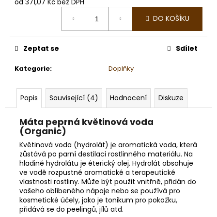
č
od
371,07 Kč
bez DPH
u
Měrná
DO KOŠÍKU
cena:
j
e
m
Zeptat se
Sdílet
e
Kategorie
:
Doplňky
LUXUSNÍ
SAUNOVÝ
Popis
Související (4)
Hodnocení
Diskuze
KILT
-
MOTIV
Máta peprná květinová voda
VLNKA
(Organic)
599
Květinová voda (hydrolát) je aromatická voda, která
Kč
zůstává po parní destilaci rostlinného materiálu. Na
hladině hydrolátu je éterický olej. Hydrolát obsahuje
ve vodě rozpustné aromatické a terapeutické
vlastnosti rostliny. Může být použit vnitřně, přidán do
vašeho oblíbeného nápoje nebo se používá pro
kosmetické účely, jako je tonikum pro pokožku,
přidává se do peelingů, jílů atd.