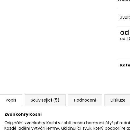
CEDR ATLASKÝ BIO
ROHOŽ DO SAU
179 Kč
1 419 Kč
Zvol
o
od
1
Měr
cena
Kate
Popis
Související (5)
Hodnocení
Diskuze
Zvonkohry Koshi
Originální zvonkohry Koshi v sobě nesou harmonii čtyř přírod
Každé ladění vytváří jemný, uklidňující zvuk, který podpoří re