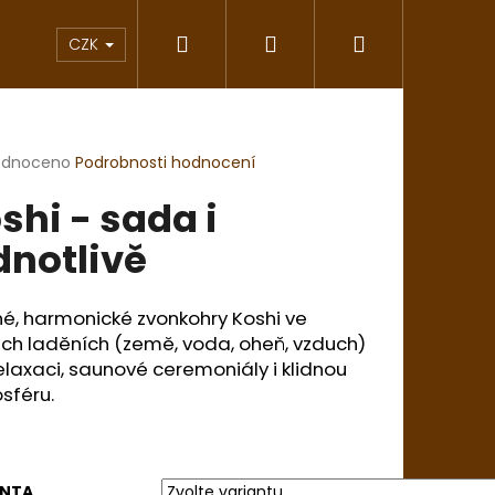
Hledat
Přihlášení
Nákupní
vání
Saunové klobouky
Inspirace Japon
CZK
košík
rné
odnoceno
Podrobnosti hodnocení
cení
shi - sada i
ktu
dnotlivě
ček.
é, harmonické zvonkohry Koshi ve
ch laděních (země, voda, oheň, vzduch)
elaxaci, saunové ceremoniály i klidnou
sféru.
Následující
ANTA