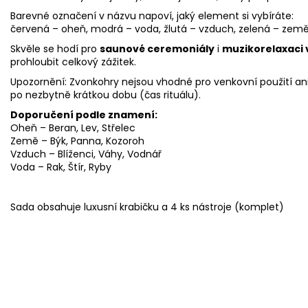
Barevné označení v názvu napoví, jaký element si vybíráte:
červená – oheň, modrá – voda, žlutá – vzduch, zelená – země
Skvěle se hodí pro
saunové ceremoniály
i
muzikorelaxaci 
prohloubit celkový zážitek.
Upozornění: Zvonkohry nejsou vhodné pro venkovní použití ani 
po nezbytně krátkou dobu (čas rituálu).
Doporučení podle znamení:
Oheň – Beran, Lev, Střelec
Země – Býk, Panna, Kozoroh
Vzduch – Blíženci, Váhy, Vodnář
Voda – Rak, Štír, Ryby
Sada obsahuje luxusní krabičku a 4 ks nástroje (komplet)