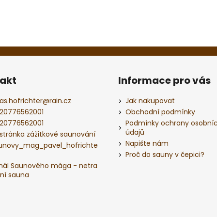
akt
Informace pro vás
as.hofrichter
@
rain.cz
Jak nakupovat
20776562001
Obchodní podmínky
20776562001
Podmínky ochrany osobní
údajů
 stránka zážitkové saunování
Napište nám
unovy_mag_pavel_hofrichte
Proč do sauny v čepici?
nál Saunového mága - netra
ční sauna