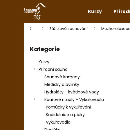
K
Přejít
na
o
Kurzy
Přírod
obsah
Zpět
Zpět
š
do
do
í
Domů
Zážitkové saunování
Muzikorelaxac
k
obchodu
obchodu
P
o
Kategorie
Přeskočit
s
kategorie
t
Kurzy
r
Přírodní sauna
a
Saunové kameny
n
Metličky a bylinky
n
Hydroláty - květinové vody
í
Kouřové rituály - Vykuřovadla
p
Pomůcky k vykuřování
a
Kadidelnice a pícky
n
Vykuřovadla
e
Doplňky