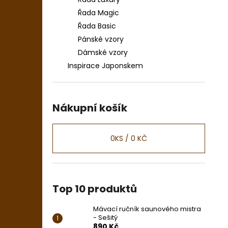
Řada Magic
Řada Basic
Pánské vzory
Dámské vzory
Inspirace Japonskem
Nákupní košík
0
KS /
0 KČ
Top 10 produktů
Mávací ručník saunového mistra
- Sešitý
890 Kč