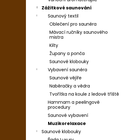
Zážitkové saunování
Saunový textil
Oblečení pro saunéra
Mávací ručníky saunového
mistra
Kilty
Župany a ponča
Saunové klobouky
Vybavení saunéra
Saunové vějíře
Naběračky a vědra
Tvořítka na koule z ledové tříště
Hammam a peelingové
procedury
Saunové vybavení
Muzikorelaxace
Saunové klobouky
Řada Luxury