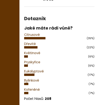
Dotazník
Jaké máte rádi vůně?
Citrusové
(35%)
Dřevité
(22%)
Květinové
(6%)
Pryskyřice
(6%)
Eukalyptové
(17%)
Bylinkové
(7%)
Kořeněné
(7%)
Počet hlasů:
208