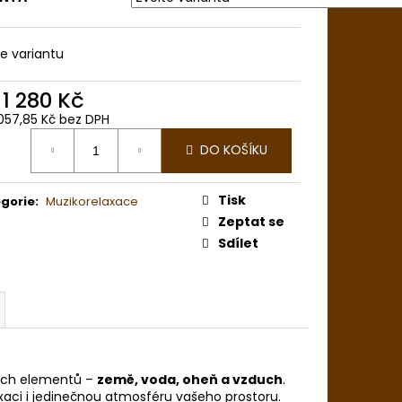
NY
te variantu
d
1 280 Kč
 057,85 Kč
bez DPH
ná
DO KOŠÍKU
:
Tisk
gorie
:
Muzikorelaxace
Zeptat se
Sdílet
ních elementů –
země, voda, oheň a vzduch
.
laxaci i jedinečnou atmosféru vašeho prostoru.