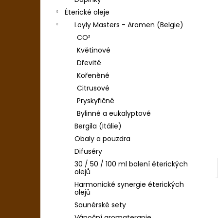
MÁVACÍ RUČNÍK SAUNOVÉHO MISTRA -
l
SEŠITÝ
Éterické oleje
890 Kč
Loyly Masters - Aromen (Belgie)
CO²
Květinové
Dřevité
Kořeněné
Citrusové
Pryskyřičné
Bylinné a eukalyptové
Bergila (Itálie)
Obaly a pouzdra
Difuséry
30 / 50 / 100 ml balení éterických
olejů
Harmonické synergie éterických
olejů
Saunérské sety
Vánoční aromaterapie