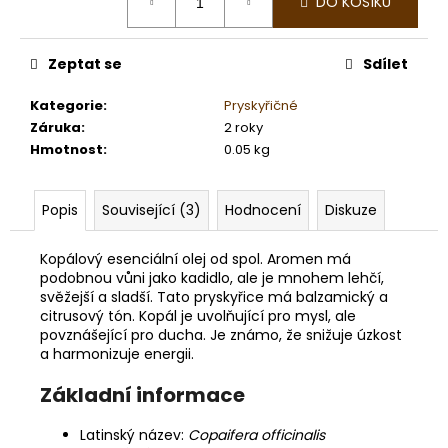
č
DO KOŠÍKU
cena:
u
j
Zeptat se
Sdílet
e
m
Kategorie
:
Pryskyřičné
e
Záruka
:
2 roky
Hmotnost
:
0.05 kg
SAUNOVÝ
KILT
-
Popis
Související (3)
Hodnocení
Diskuze
PROUŽKOVANÝ
429
Kopálový esenciální olej od spol. Aromen má
Kč
podobnou vůni jako kadidlo, ale je mnohem lehčí,
svěžejší a sladší. Tato pryskyřice má balzamický a
citrusový tón. Kopál je uvolňující pro mysl, ale
povznášející pro ducha. Je známo, že snižuje úzkost
a harmonizuje energii.
Základní informace
Latinský název:
Copaifera officinalis