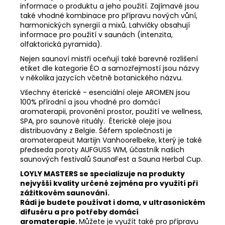
informace o produktu a jeho použití. Zajímavé jsou
také vhodné kombinace pro přípravu nových vůní,
harmonických synergií a mixů. Lahvičky obsahují
informace pro použití v saunách (intenzita,
olfaktorická pyramida).
Nejen saunoví mistři oceňují také barevné rozlišení
etiket dle kategorie ÉO a samozřejmostí jsou názvy
v několika jazycích včetně botanického názvu.
Všechny éterické - esenciální oleje AROMEN jsou
100% přírodní a jsou vhodné pro domácí
aromaterapii, provonění prostor, použití ve wellness,
SPA, pro saunové rituály. Éterické oleje jsou
distribuovány z Belgie. Šéfem společnosti je
aromaterapeut Martijn Vanhoorelbeke, který je také
předseda poroty AUFGUSS WM, účastník našich
saunových festivalů SaunaFest a Sauna Herbal Cup.
LOYLY MASTERS se specializuje na produkty
nejvyšší kvality určené zejména pro využití při
zážitkovém saunování.
Rádi je budete používat i doma, v ultrasonickém
difuséru a pro potřeby domácí
aromaterapie.
Můžete je využít také pro přípravu