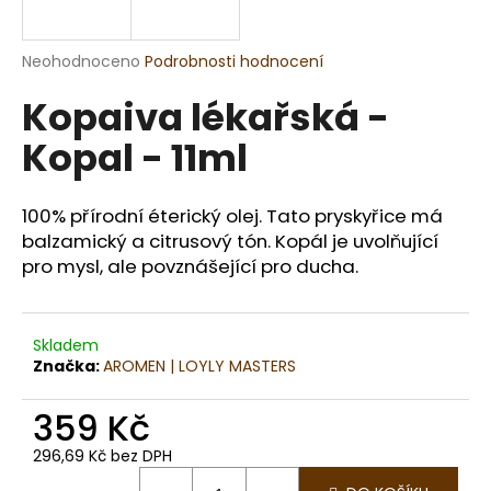
a
j
Průměrné
Neohodnoceno
Podrobnosti hodnocení
í
hodnocení
Kopaiva lékařská -
produktu
t
je
?
Kopal - 11ml
0,0
z
5
hvězdiček.
100% přírodní éterický olej. Tato pryskyřice má
balzamický a citrusový tón. Kopál je uvolňující
HLEDAT
pro mysl, ale povznášející pro ducha.
Skladem
D
Značka:
AROMEN | LOYLY MASTERS
o
p
359 Kč
o
r
296,69 Kč bez DPH
u
Měrná