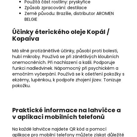
Použitá část rostliny: pryskyřice
Způsob zpracování: destilace
Země původu: Brazílie, distributor AROMEN
BELGIE
Účinky éterického oleje Kopál /
Kopaiva
Má silné protizánětlivé účinky, působí proti bolesti,
hubí mikroby. Používá se při zánětlivých kloubních
onemocněních. Při nachlazení a kašli. Podporuje
funkci nadledvinek. Nápomocný při psychickém a
emočním vyčerpání. Používá se k ošetření pokožky s
ekzémy, lupénkou, k podpoře zhojení jizev. Tonizuje
pokožku.
Praktické informace na lahvičce a
v aplikaci mobilních telefonů
Na každé lahvičce najdete QR kód a pomocí
aplikace pro mobilní telefony můžete získat důležité