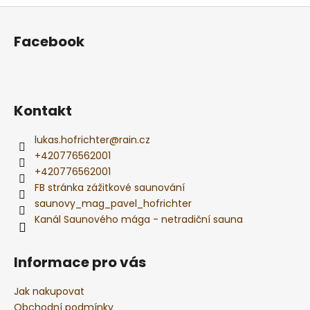
Z
á
Facebook
p
a
t
í
Kontakt
lukas.hofrichter
@
rain.cz
+420776562001
+420776562001
FB stránka zážitkové saunování
saunovy_mag_pavel_hofrichter
Kanál Saunového mága - netradiční sauna
Informace pro vás
Jak nakupovat
Obchodní podmínky