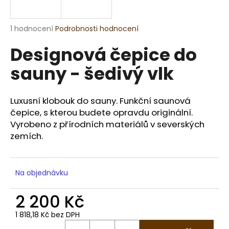
a
j
Průměrné
1 hodnocení
Podrobnosti hodnocení
í
hodnocení
Designová čepice do
produktu
t
je
?
sauny - šedivý vlk
5,0
z
5
hvězdiček.
Luxusní klobouk do sauny. Funkční saunová
čepice, s kterou budete opravdu originální.
HLEDAT
Vyrobeno z přírodních materiálů v severských
zemích.
D
o
Na objednávku
p
o
2 200 Kč
r
1 818,18 Kč bez DPH
u
Měrná