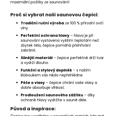
maximální požitky ze saunování!
Proč si vybrat naši saunovou čepici:
Tradiční ruční výroba
ze 100 % přírodní ovčí
vlny.
Perfektní ochrana hlavy
– hlava je při
saunování vystavena vyšším teplotám než
zbytek těla, čepice pomáhá přehřívání
zabránit.
Silnější materiál
– čepice perfektně drží tvar
a vydrží dlouho.
Funkční a stylový doplněk
– s naším
kloboukem vás nikdo nepřehlédne.
Péče o vlasy
– čepice chrání vaše vlasy a
dobře absorbuje vlhkost.
Prodloužení saunového zážitku
– díky
ochraně hlavy vydržíte v sauně déle.
Původ a inspirace:
Čepice jsou vyráběny v severských zemích, kde má