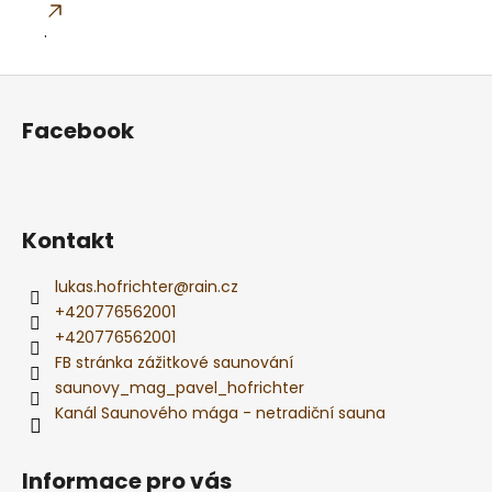
.
Z
á
Facebook
p
a
t
í
Kontakt
lukas.hofrichter
@
rain.cz
+420776562001
+420776562001
FB stránka zážitkové saunování
saunovy_mag_pavel_hofrichter
Kanál Saunového mága - netradiční sauna
Informace pro vás