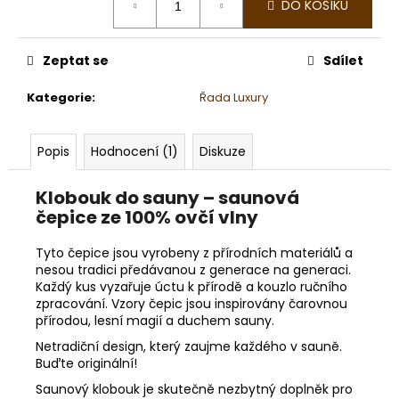
č
DO KOŠÍKU
cena:
u
j
e
Zeptat se
Sdílet
m
e
Kategorie
:
Řada Luxury
Popis
Hodnocení (1)
Diskuze
YLANG
YLANG
III
Klobouk do sauny – saunová
219
čepice ze 100% ovčí vlny
Kč
Tyto čepice jsou vyrobeny z přírodních materiálů a
nesou tradici předávanou z generace na generaci.
Každý kus vyzařuje úctu k přírodě a kouzlo ručního
zpracování. Vzory čepic jsou inspirovány čarovnou
přírodou, lesní magií a duchem sauny.
Netradiční design, který zaujme každého v sauně.
Buďte originální!
Saunový klobouk je skutečně nezbytný doplněk pro