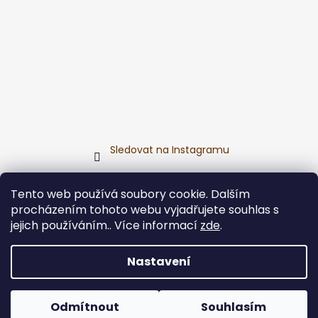
Sledovat na Instagramu
Přijímáme online platby
Tento web používá soubory cookie. Dalším
procházením tohoto webu vyjadřujete souhlas s
jejich používáním.. Více informací
zde
.
Nastavení
Vytvořil Shoptet
Copyright 2026
E-shop Saunového mága
. Všechna
Odmítnout
Souhlasím
práva vyhrazena.