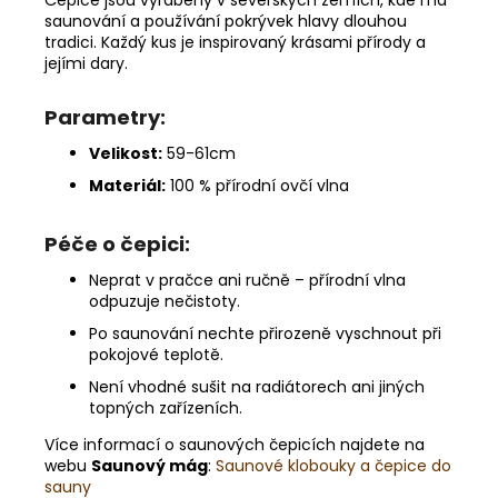
saunování a používání pokrývek hlavy dlouhou
tradici. Každý kus je inspirovaný krásami přírody a
jejími dary.
Parametry:
Velikost:
59-61cm
Materiál:
100 % přírodní ovčí vlna
Péče o čepici:
Neprat v pračce ani ručně – přírodní vlna
odpuzuje nečistoty.
Po saunování nechte přirozeně vyschnout při
pokojové teplotě.
Není vhodné sušit na radiátorech ani jiných
topných zařízeních.
Více informací o saunových čepicích najdete na
webu
Saunový mág
:
Saunové klobouky a čepice do
sauny